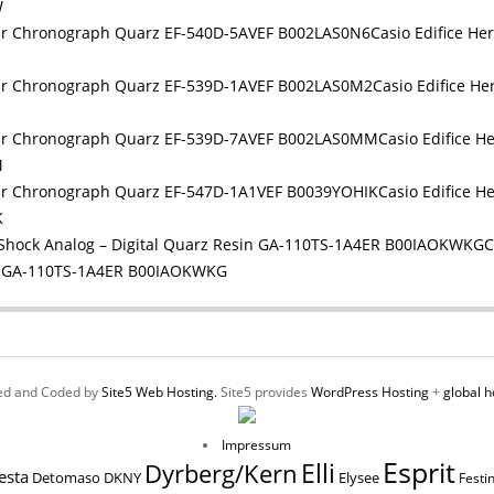
W
Casio Edifice H
Casio Edifice 
Casio Edifice 
M
Casio Edifice 
K
C
in GA-110TS-1A4ER B00IAOKWKG
ed and Coded by
Site5 Web Hosting.
Site5 provides
WordPress Hosting
+
global h
Impressum
Esprit
Elli
Dyrberg/Kern
esta
Elysee
Detomaso
DKNY
Festi