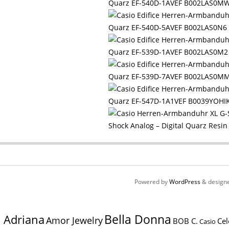
Quarz EF-540D-1AVEF B002LAS0M
Quarz EF-540D-5AVEF B002LAS0N6
Quarz EF-539D-1AVEF B002LAS0M2
Quarz EF-539D-7AVEF B002LAS0M
Quarz EF-547D-1A1VEF B0039YOHI
Shock Analog – Digital Quarz Res
Powered by
WordPress
& design
Bella Donna
Adriana
Amor Jewelry
BOB C.
Cel
Casio