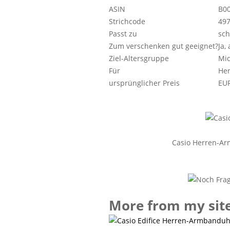
ASIN
B0
Strichcode
49
Passt zu
sch
Zum verschenken gut geeignet?
Ja,
Ziel-Altersgruppe
Mid
Für
He
ursprünglicher Preis
EUR
Casio Herren-Ar
More from my sit