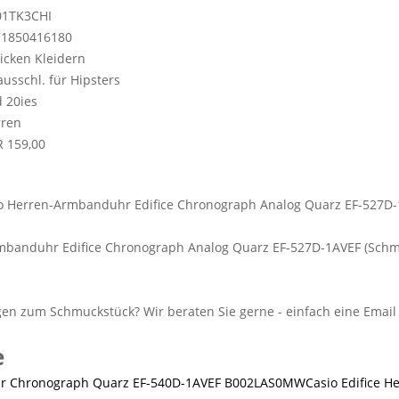
01TK3CHI
71850416180
icken Kleidern
 ausschl. für Hipsters
 20ies
rren
 159,00
mbanduhr Edifice Chronograph Analog Quarz EF-527D-1AVEF (Sch
e
Casio Edifice 