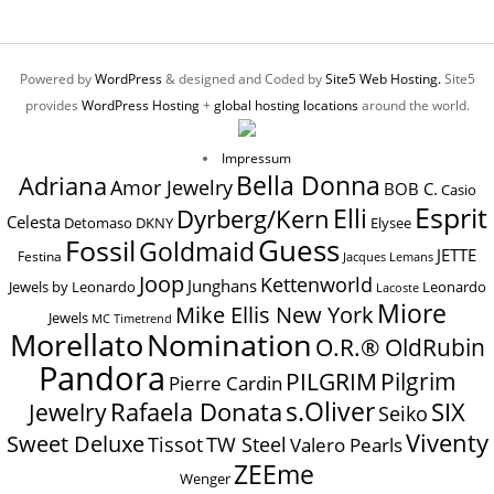
Powered by
WordPress
& designed and Coded by
Site5 Web Hosting.
Site5
provides
WordPress Hosting
+
global hosting locations
around the world.
Impressum
Bella Donna
Adriana
Amor Jewelry
BOB C.
Casio
Esprit
Elli
Dyrberg/Kern
Celesta
Elysee
Detomaso
DKNY
Guess
Fossil
Goldmaid
JETTE
Festina
Jacques Lemans
Joop
Kettenworld
Junghans
Jewels by Leonardo
Leonardo
Lacoste
Miore
Mike Ellis New York
Jewels
MC Timetrend
Nomination
Morellato
O.R.® OldRubin
Pandora
Pilgrim
PILGRIM
Pierre Cardin
s.Oliver
SIX
Jewelry
Rafaela Donata
Seiko
Viventy
Sweet Deluxe
Tissot
TW Steel
Valero Pearls
ZEEme
Wenger