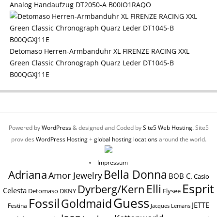
Analog Handaufzug DT2050-A B00IO1RAQO
Detomaso Herren-Armbanduhr XL FIRENZE RACING XXL
Green Classic Chronograph Quarz Leder DT1045-B
B00QGXJ11E
Powered by
WordPress
& designed and Coded by
Site5 Web Hosting.
Site5
provides
WordPress Hosting
+
global hosting locations
around the world.
Impressum
Bella Donna
Adriana
Amor Jewelry
BOB C.
Casio
Esprit
Elli
Dyrberg/Kern
Celesta
Elysee
Detomaso
DKNY
Guess
Fossil
Goldmaid
JETTE
Festina
Jacques Lemans