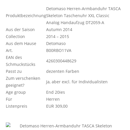
Detomaso Herren-Armbanduhr TASCA
Produktbezeichnung
Skeleton Taschenuhr XXL Classic
Analog Handaufzug DT2059-A
Aus der Saison
Autumn 2014
Collection
2014 – 2015
Aus dem Hause
Detomaso
Art.
B00RBO11VA
EAN des
4260300448629
Schmuckstücks
Passt zu
dezenten Farben
Zum verschenken
Ja, aber excl. für Individualisten
geeignet?
Age group
End 20ies
Für
Herren
Listenpreis
EUR 309,00