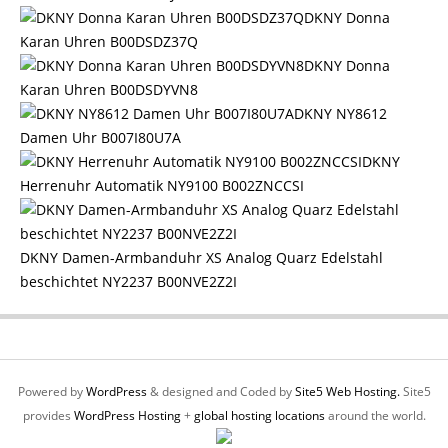
DKNY Donna
Karan Uhren B00DSDZ37Q
DKNY Donna
Karan Uhren B00DSDYVN8
DKNY NY8612
Damen Uhr B007I80U7A
DKNY
Herrenuhr Automatik NY9100 B002ZNCCSI
DKNY Damen-Armbanduhr XS Analog Quarz Edelstahl
beschichtet NY2237 B00NVE2Z2I
Powered by
WordPress
& designed and Coded by
Site5 Web Hosting.
Site5
provides
WordPress Hosting
+
global hosting locations
around the world.