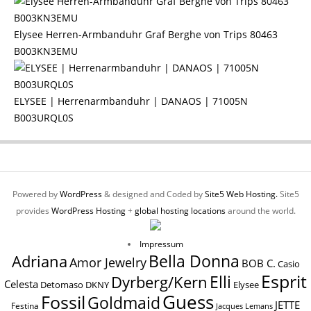
Elysee Herren-Armbanduhr Graf Berghe von Trips 80463
B003KN3EMU
ELYSEE | Herrenarmbanduhr | DANAOS | 71005N
B003URQL0S
Powered by
WordPress
& designed and Coded by
Site5 Web Hosting.
Site5
provides
WordPress Hosting
+
global hosting locations
around the world.
Impressum
Bella Donna
Adriana
Amor Jewelry
BOB C.
Casio
Esprit
Elli
Dyrberg/Kern
Celesta
Elysee
Detomaso
DKNY
Guess
Fossil
Goldmaid
JETTE
Festina
Jacques Lemans