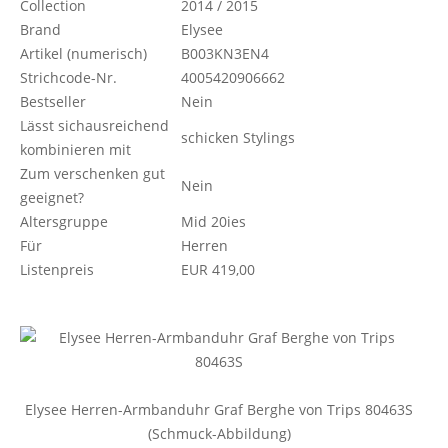
Collection
2014 / 2015
Brand
Elysee
Artikel (numerisch)
B003KN3EN4
Strichcode-Nr.
4005420906662
Bestseller
Nein
Lässt sichausreichend
schicken Stylings
kombinieren mit
Zum verschenken gut
Nein
geeignet?
Altersgruppe
Mid 20ies
Für
Herren
Listenpreis
EUR 419,00
Elysee Herren-Armbanduhr Graf Berghe von Trips 80463S
(Schmuck-Abbildung)