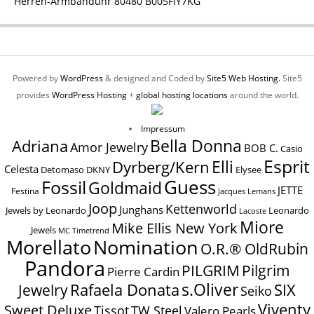
Herren-Armbanduhr 80480 B005FIY7KG
Powered by
WordPress
& designed and Coded by
Site5 Web Hosting.
Site5
provides
WordPress Hosting
+
global hosting locations
around the world.
Impressum
Bella Donna
Adriana
Amor Jewelry
BOB C.
Casio
Esprit
Elli
Dyrberg/Kern
Celesta
Elysee
Detomaso
DKNY
Guess
Fossil
Goldmaid
JETTE
Festina
Jacques Lemans
Joop
Kettenworld
Junghans
Jewels by Leonardo
Leonardo
Lacoste
Miore
Mike Ellis New York
Jewels
MC Timetrend
Nomination
Morellato
O.R.® OldRubin
Pandora
Pilgrim
PILGRIM
Pierre Cardin
s.Oliver
SIX
Jewelry
Rafaela Donata
Seiko
Viventy
Sweet Deluxe
Tissot
TW Steel
Valero Pearls