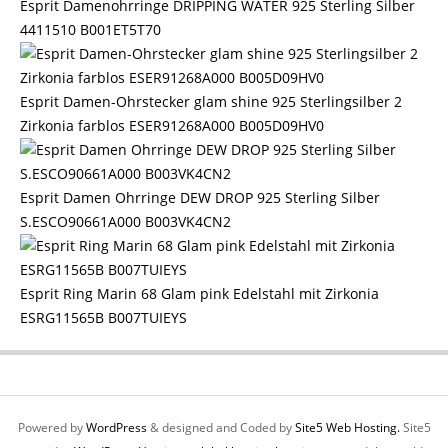
Esprit Damenohrringe DRIPPING WATER 925 Sterling Silber
4411510 B001ET5T70
Esprit Damen-Ohrstecker glam shine 925 Sterlingsilber 2
Zirkonia farblos ESER91268A000 B005D09HV0
Esprit Damen Ohrringe DEW DROP 925 Sterling Silber
S.ESCO90661A000 B003VK4CN2
Esprit Ring Marin 68 Glam pink Edelstahl mit Zirkonia
ESRG11565B B007TUIEYS
Powered by
WordPress
& designed and Coded by
Site5 Web Hosting.
Site5