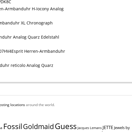
6PDK8C
en-Armbanduhr H-Iocony Analog
rmbanduhr XL Chronograph
duhr Analog Quarz Edelstahl
Esprit Herren-Armbanduhr
uhr reticolo Analog Quarz
osting locations
around the world.
Guess
Fossil
Goldmaid
JETTE
Jewels by
na
Jacques Lemans