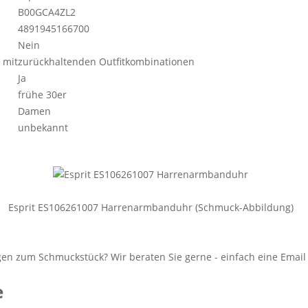
B00GCA4ZL2
4891945166700
Nein
 mit
zurückhaltenden Outfitkombinationen
Ja
frühe 30er
Damen
unbekannt
Esprit ES106261007 Harrenarmbanduhr (Schmuck-Abbildung)
e