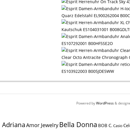
Quarz Edelstahl EL900262004 B0
Kautschuk ES104031001 B008GDL
ES107292001 B00HF5SE2O
Clear Octo Antracite Chronograph
ES103922003 B005JDE5WW
Powered by
WordPress
& design
Bella Donna
Adriana
Amor Jewelry
BOB C.
Cel
Casio