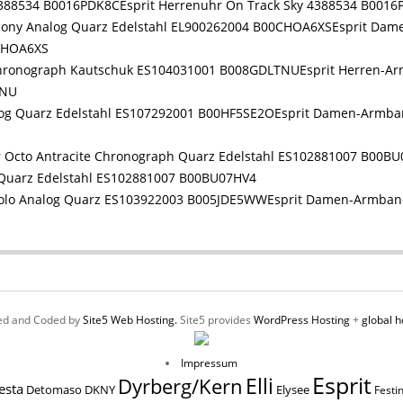
Esprit Herrenuhr On Track Sky 4388534 B001
Esprit Dam
0CHOA6XS
Esprit Herren-A
TNU
Esprit Damen-Armban
 Quarz Edelstahl ES102881007 B00BU07HV4
Esprit Damen-Armband
ed and Coded by
Site5 Web Hosting.
Site5 provides
WordPress Hosting
+
global h
Impressum
Esprit
Elli
Dyrberg/Kern
esta
Elysee
Detomaso
DKNY
Festi