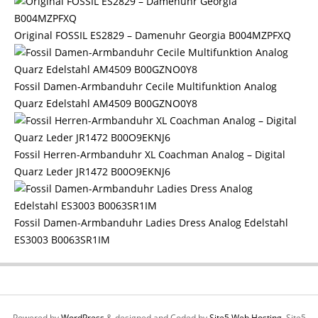
Original FOSSIL ES2829 – Damenuhr Georgia B004MZPFXQ
Fossil Damen-Armbanduhr Cecile Multifunktion Analog
Quarz Edelstahl AM4509 B00GZNO0Y8
Fossil Herren-Armbanduhr XL Coachman Analog – Digital
Quarz Leder JR1472 B00O9EKNJ6
Fossil Damen-Armbanduhr Ladies Dress Analog Edelstahl
ES3003 B0063SR1IM
Powered by
WordPress
& designed and Coded by
Site5 Web Hosting.
Site5