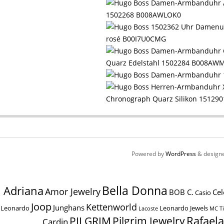
1502268 B008AWLOK0
rosé B00I7U0CMG
Quarz Edelstahl 1502284 B008A
Chronograph Quarz Silikon 1512
Powered by
WordPress
& design
Bella Donna
Adriana
Amor Jewelry
BOB C.
Cel
Casio
Joop
Kettenworld
Junghans
Leonardo
Leonardo Jewels
MC T
Lacoste
Pilgrim Jewelry
Rafael
PILGRIM
Cardin