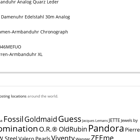
anduhr Analog Quarz Leder
 Damenuhr Edelstahl 30m Analog
amen-Armbanduhr Chronograph
0046MEFUO
rren-Armbanduhr XL
osting locations
around the world.
Guess
Fossil
Goldmaid
JETTE
Jewels by
na
Jacques Lemans
Pandora
omination
O.R.® OldRubin
Pierre
ZEEme
Viventy
W Steel
Valero Pearls
Wenger