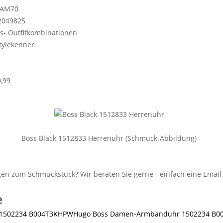
EAM70
2049825
s- Outfitkombinationen
Stylekenner
,99
Boss Black 1512833 Herrenuhr (Schmuck-Abbildung)
e
Hugo Boss Damen-Armbanduhr 1502234 B