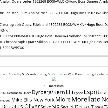
Hugo Boss Damen-Armb
Hugo Boss 1502362 Uhr
Hugo Boss D
WMKNK
Hugo Boss Damen-Armbanduhr 1502224 B
Hugo Boss He
901 B00CBWPZU0
ed and Coded by
Site5 Web Hosting.
Site5 provides
WordPress Hosting
+
global h
Impressum
Esprit
Elli
Dyrberg/Kern
esta
Elysee
Detomaso
DKNY
Festi
N
Morellato
Miore
Mike Ellis New York
imetrend
s.Oliver
SIX
a Donata
Sweet Deluxe
Tissot
Seiko
T