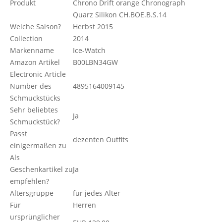
Produkt
Chrono Drift orange Chronograph
Quarz Silikon CH.BOE.B.S.14
Welche Saison?
Herbst 2015
Collection
2014
Markenname
Ice-Watch
Amazon Artikel
B00LBN34GW
Electronic Article
Number des
4895164009145
Schmuckstücks
Sehr beliebtes
Ja
Schmuckstück?
Passt
dezenten Outfits
einigermaßen zu
Als
Geschenkartikel zu
Ja
empfehlen?
Altersgruppe
für jedes Alter
Für
Herren
ursprünglicher