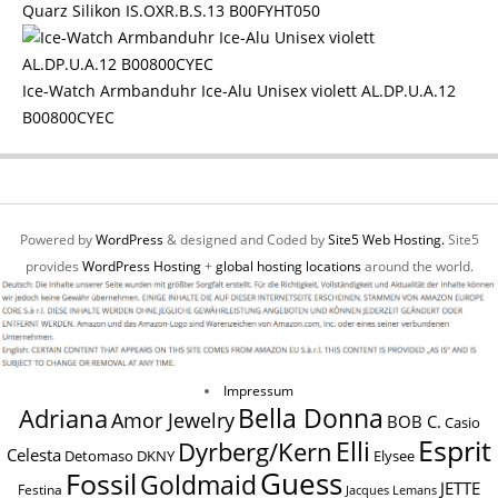
Quarz Silikon IS.OXR.B.S.13 B00FYHT050
Ice-Watch Armbanduhr Ice-Alu Unisex violett AL.DP.U.A.12
B00800CYEC
Powered by
WordPress
& designed and Coded by
Site5 Web Hosting.
Site5
provides
WordPress Hosting
+
global hosting locations
around the world.
Impressum
Bella Donna
Adriana
Amor Jewelry
BOB C.
Casio
Esprit
Elli
Dyrberg/Kern
Celesta
Elysee
Detomaso
DKNY
Guess
Fossil
Goldmaid
JETTE
Festina
Jacques Lemans