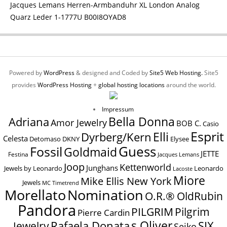
Jacques Lemans Herren-Armbanduhr XL London Analog
Quarz Leder 1-1777U B00I8OYAD8
Powered by
WordPress
& designed and Coded by
Site5 Web Hosting.
Site5
provides
WordPress Hosting
+
global hosting locations
around the world.
Impressum
Bella Donna
Adriana
Amor Jewelry
BOB C.
Casio
Esprit
Elli
Dyrberg/Kern
Celesta
Elysee
Detomaso
DKNY
Guess
Fossil
Goldmaid
JETTE
Festina
Jacques Lemans
Joop
Kettenworld
Junghans
Jewels by Leonardo
Leonardo
Lacoste
Miore
Mike Ellis New York
Jewels
MC Timetrend
Nomination
Morellato
O.R.® OldRubin
Pandora
Pilgrim
PILGRIM
Pierre Cardin
s.Oliver
SIX
Jewelry
Rafaela Donata
Seiko