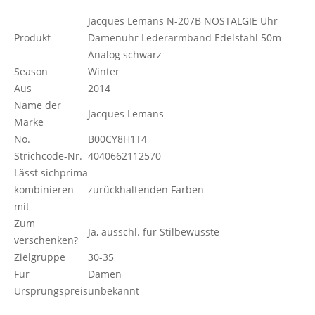
Jacques Lemans N-207B NOSTALGIE Uhr
Produkt
Damenuhr Lederarmband Edelstahl 50m
Analog schwarz
Season
Winter
Aus
2014
Name der
Jacques Lemans
Marke
No.
B00CY8H1T4
Strichcode-Nr.
4040662112570
Lässt sichprima
kombinieren
zurückhaltenden Farben
mit
Zum
Ja, ausschl. für Stilbewusste
verschenken?
Zielgruppe
30-35
Für
Damen
Ursprungspreis
unbekannt