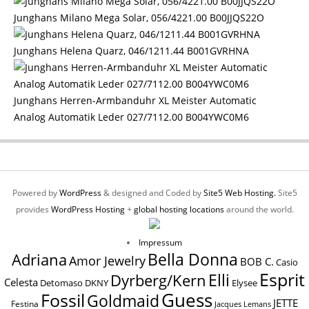
Junghans Milano Mega Solar, 056/4221.00 B00JJQS22O
Junghans Helena Quarz, 046/1211.44 B001GVRHNA
Junghans Herren-Armbanduhr XL Meister Automatic
Analog Automatik Leder 027/7112.00 B004YWC0M6
Powered by
WordPress
& designed and Coded by
Site5 Web Hosting.
Site5
provides
WordPress Hosting
+
global hosting locations
around the world.
Impressum
Bella Donna
Adriana
Amor Jewelry
BOB C.
Casio
Esprit
Elli
Dyrberg/Kern
Celesta
Elysee
Detomaso
DKNY
Guess
Fossil
Goldmaid
JETTE
Festina
Jacques Lemans