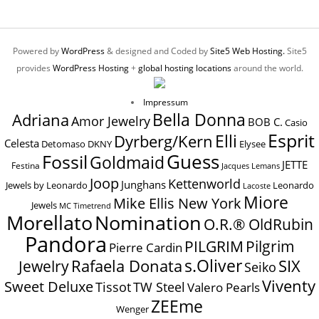
Powered by
WordPress
& designed and Coded by
Site5 Web Hosting.
Site5
provides
WordPress Hosting
+
global hosting locations
around the world.
Impressum
Bella Donna
Adriana
Amor Jewelry
BOB C.
Casio
Esprit
Elli
Dyrberg/Kern
Celesta
Elysee
Detomaso
DKNY
Guess
Fossil
Goldmaid
JETTE
Festina
Jacques Lemans
Joop
Kettenworld
Junghans
Jewels by Leonardo
Leonardo
Lacoste
Miore
Mike Ellis New York
Jewels
MC Timetrend
Nomination
Morellato
O.R.® OldRubin
Pandora
Pilgrim
PILGRIM
Pierre Cardin
s.Oliver
SIX
Jewelry
Rafaela Donata
Seiko
Viventy
Sweet Deluxe
Tissot
TW Steel
Valero Pearls
ZEEme
Wenger