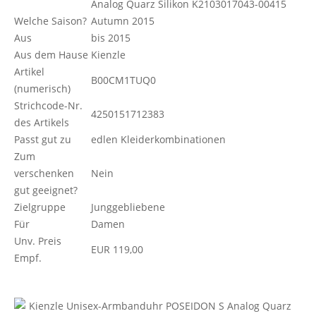
Analog Quarz Silikon K2103017043-00415
Welche Saison?
Autumn 2015
Aus
bis 2015
Aus dem Hause
Kienzle
Artikel
B00CM1TUQ0
(numerisch)
Strichcode-Nr.
4250151712383
des Artikels
Passt gut zu
edlen Kleiderkombinationen
Zum
verschenken
Nein
gut geeignet?
Zielgruppe
Junggebliebene
Für
Damen
Unv. Preis
EUR 119,00
Empf.