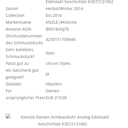
Edelstahl beschichtet K3072121062
Saison
Herbst/Winter 2014
Collection
bis 2014
Markenname
KNZLE|#Kienzle
Amazon ASIN
B0074GQJ76
Strichcodenummer
4250151709444
des Schmuckstücks
Sehr beliebtes
Nein
Schmuckstück?
Passt gut zu
chicen Styles
Als Geschenk gut
Ja
geeignet?
Zielalter
Hipsters
Für
Damen
ursprünglicher Preis
EUR 219,00