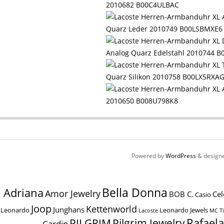
2010682 B00C4ULBAC
Quarz Leder 2010749 B00LSBMXE6
Analog Quarz Edelstahl 2010744 
Quarz Silikon 2010758 B00LX5RXA
2010650 B008U798K8
Powered by
WordPress
& design
Bella Donna
Adriana
Amor Jewelry
BOB C.
Cel
Casio
Joop
Kettenworld
Junghans
Leonardo
Leonardo Jewels
MC T
Lacoste
Pilgrim Jewelry
Rafael
PILGRIM
Cardin