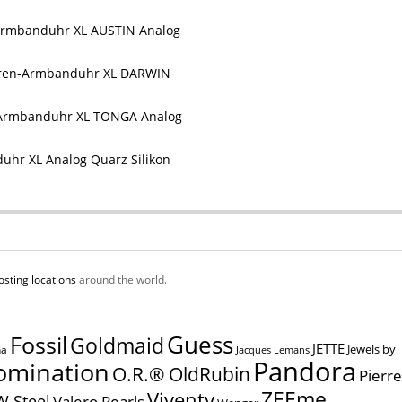
Armbanduhr XL AUSTIN Analog
rren-Armbanduhr XL DARWIN
-Armbanduhr XL TONGA Analog
uhr XL Analog Quarz Silikon
osting locations
around the world.
Guess
Fossil
Goldmaid
JETTE
Jewels by
na
Jacques Lemans
Pandora
omination
O.R.® OldRubin
Pierre
ZEEme
Viventy
W Steel
Valero Pearls