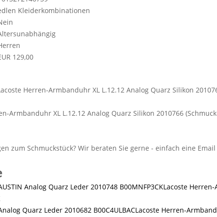
edlen Kleiderkombinationen
Nein
Altersunabhängig
Herren
EUR 129,00
en-Armbanduhr XL L.12.12 Analog Quarz Silikon 2010766 (Schmuck
e
Lacoste Herren
K
Lacoste Herren-Armband