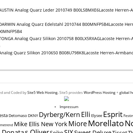
Lacoste Herren-
Lacoste He
B00MNFP5B4
Lacoste Herren
G
Lacoste Herren-Armband
ed and Coded by
Site5 Web Hosting.
Site5 provides
WordPress Hosting
+
global h
Impressum
Esprit
Elli
Dyrberg/Kern
esta
Elysee
Detomaso
DKNY
Festi
N
Morellato
Miore
Mike Ellis New York
imetrend
s.Oliver
SIX
a Donata
Sweet Deluxe
Tissot
Seiko
T