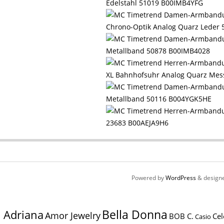
Edelstahl 51019 B00IMB4YFG
Chrono-Optik Analog Quarz Leder
Metallband 50878 B00IMB4028
XL Bahnhofsuhr Analog Quarz Me
Metallband 50116 B004YGK5HE
23683 B00AEJA9H6
Powered by
WordPress
& design
Bella Donna
Adriana
Amor Jewelry
BOB C.
Cel
Casio