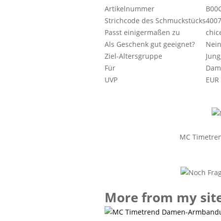
Artikelnummer
B00
Strichcode des Schmuckstücks
400
Passt einigermaßen zu
chic
Als Geschenk gut geeignet?
Nei
Ziel-Altersgruppe
Jung
Für
Dam
UVP
EUR 
MC Timetre
More from my sit