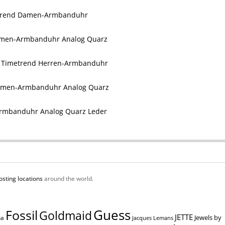
trend Damen-Armbanduhr
men-Armbanduhr Analog Quarz
Timetrend Herren-Armbanduhr
amen-Armbanduhr Analog Quarz
rmbanduhr Analog Quarz Leder
osting locations
around the world.
Guess
Fossil
Goldmaid
JETTE
Jewels by
na
Jacques Lemans