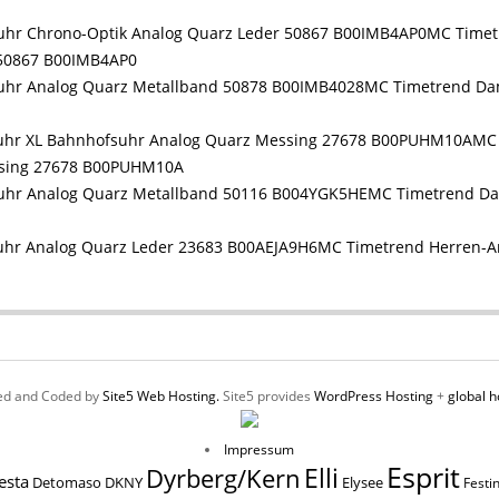
MC Time
 50867 B00IMB4AP0
MC Timetrend Da
MC 
ssing 27678 B00PUHM10A
MC Timetrend D
MC Timetrend Herren-A
ed and Coded by
Site5 Web Hosting.
Site5 provides
WordPress Hosting
+
global h
Impressum
Esprit
Elli
Dyrberg/Kern
esta
Elysee
Detomaso
DKNY
Festi