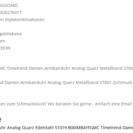
GGGOABC
7820276017
en Stylekombinationen
n
gebliebene
en
39,99
nd Damen-Armbanduhr Analog Quarz Metallband 27601 (Schmuck-
e
MC Timetrend Dam