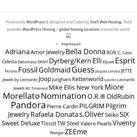
Powered by
WordPress
& designed and Coded by
Site5 Web Hosting.
Site5
provides
WordPress Hosting
+
global hosting locations
around the world.
Impressum
Bella Donna
Adriana
Amor Jewelry
BOB C.
Casio
Esprit
Elli
Dyrberg/Kern
Celesta
Elysee
Detomaso
DKNY
Guess
Fossil
Goldmaid
JETTE
Festina
Jacques Lemans
Joop
Kettenworld
Junghans
Jewels by Leonardo
Leonardo
Lacoste
Miore
Mike Ellis New York
Jewels
MC Timetrend
Nomination
Morellato
O.R.® OldRubin
Pandora
Pilgrim
PILGRIM
Pierre Cardin
s.Oliver
SIX
Jewelry
Rafaela Donata
Seiko
Viventy
Sweet Deluxe
Tissot
TW Steel
Valero Pearls
ZEEme
Wenger