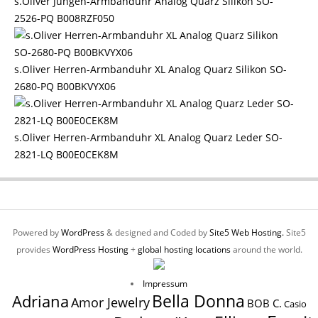
s.Oliver Jungen-Armbanduhr Analog Quarz Silikon SO-
2526-PQ B008RZF050
s.Oliver Herren-Armbanduhr XL Analog Quarz Silikon SO-
2680-PQ B00BKVYX06
s.Oliver Herren-Armbanduhr XL Analog Quarz Leder SO-
2821-LQ B00E0CEK8M
Powered by
WordPress
& designed and Coded by
Site5 Web Hosting.
Site5
provides
WordPress Hosting
+
global hosting locations
around the world.
Impressum
Bella Donna
Adriana
Amor Jewelry
BOB C.
Casio