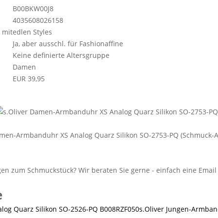
B00BKW00J8
4035608026158
 mit
edlen Styles
Ja, aber ausschl. für Fashionaffine
Keine definierte Altersgruppe
Damen
EUR 39,95
amen-Armbanduhr XS Analog Quarz Silikon SO-2753-PQ (Schmuck-A
e
s.Oliver Jungen-Armban