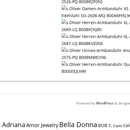
2526-PQ B008RZF050
Edelstahl SO-2608-MQ B00AM95L
2689-LQ B00BFCKJ80
2687-LQ B00BKVZ058
2575-PQ B008MWEO96
B005EEJUVW
Powered by
WordPress
& design
Bella Donna
Adriana
Amor Jewelry
BOB C.
Cel
Casio