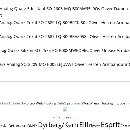
s.Oliver Damen
9O
s.Oliver Herren-Armba
s.Oliver Herren-Armba
s.Oliver Unisex-Armba
s.Oliver Herren-Armbanduhr
ed and Coded by
Site5 Web Hosting.
Site5 provides
WordPress Hosting
+
global h
Impressum
Esprit
Elli
Dyrberg/Kern
esta
Elysee
Detomaso
DKNY
Festi