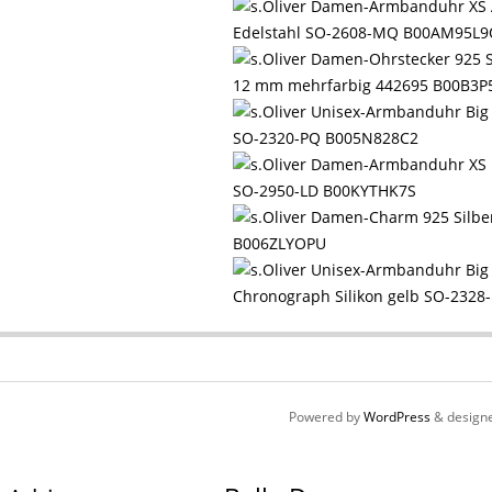
Edelstahl SO-2608-MQ B00AM95L
12 mm mehrfarbig 442695 B00B3
SO-2320-PQ B005N828C2
SO-2950-LD B00KYTHK7S
B006ZLYOPU
Chronograph Silikon gelb SO-232
Powered by
WordPress
& design