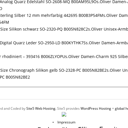
s.Oliver Damen
9O
s.Oliver Dam
P54FM
s.Oliver Unisex-Armb
s.Oliver Damen-Armba
s.Oliver Damen-Charm 925 Silber
s.Oliver U
8-PC B005N82BE2
ed and Coded by
Site5 Web Hosting.
Site5 provides
WordPress Hosting
+
global h
Impressum