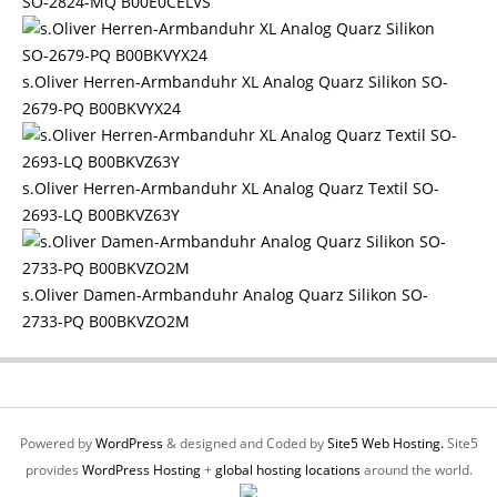
SO-2824-MQ B00E0CELVS
s.Oliver Herren-Armbanduhr XL Analog Quarz Silikon SO-
2679-PQ B00BKVYX24
s.Oliver Herren-Armbanduhr XL Analog Quarz Textil SO-
2693-LQ B00BKVZ63Y
s.Oliver Damen-Armbanduhr Analog Quarz Silikon SO-
2733-PQ B00BKVZO2M
Powered by
WordPress
& designed and Coded by
Site5 Web Hosting.
Site5
provides
WordPress Hosting
+
global hosting locations
around the world.