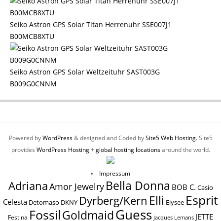
Seiko Astron GPS Solar Titan Herrenuhr SSE007J1
B00MCB8XTU
Seiko Astron GPS Solar Weltzeituhr SAST003G
B009G0CNNM
Powered by
WordPress
& designed and Coded by
Site5 Web Hosting.
Site5
provides
WordPress Hosting
+
global hosting locations
around the world.
Impressum
Bella Donna
Adriana
Amor Jewelry
BOB C.
Casio
Esprit
Elli
Dyrberg/Kern
Celesta
Elysee
Detomaso
DKNY
Guess
Fossil
Goldmaid
JETTE
Festina
Jacques Lemans