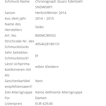
Schmuck-Name
Chronograph Quarz Edelstahl
SNDW58P1
Saison
Herbst/Winter 2014
Aus dem Jahr
2014 – 2015
Name des
Seiko
Herstellers
Art. No.
B00MCBF032
Strichcode-Nr. des
4954628180131
Schmuckstücks
Sehr beliebtes
Ja
Schmuckstück?
Lässt sichprima
edlen Kleidern
kombinieren mit
Als
Geschenkartikel
Nein
empfehlenswert?
Ziel-Altersgruppe
Keine definierte Altersgruppe
Für
Damen
Listenpreis
EUR 629,00