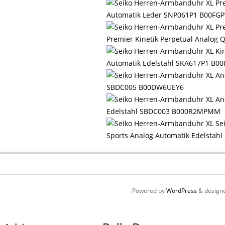
Automatik Leder SNP061P1 B00FG
Premier Kinetik Perpetual Analo
Automatik Edelstahl SKA617P1 B00
SBDC005 B00DW6UEY6
Edelstahl SBDC003 B000R2MPMM
Sports Analog Automatik Edelsta
Powered by
WordPress
& design