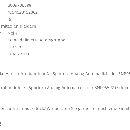
B0097BE888
4954628152862
Ja
 mit
edlen Kleidern
?
Nein
Keine definierte Altersgruppe
Herren
EUR 699,00
Armbanduhr XL Sportura Analog Automatik Leder SNP055P2 (Schmu
e