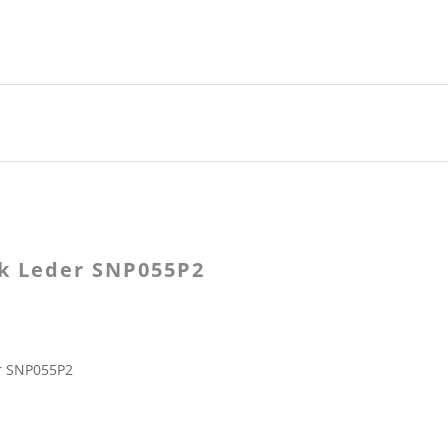
k Leder SNP055P2
r SNP055P2