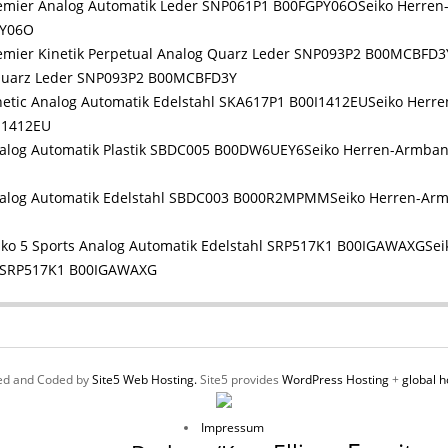
Seiko Herren
PY06O
g Quarz Leder SNP093P2 B00MCBFD3Y
Seiko Herre
I1412EU
Seiko Herren-Armband
Seiko Herren-Ar
Sei
hl SRP517K1 B00IGAWAXG
ed and Coded by
Site5 Web Hosting.
Site5 provides
WordPress Hosting
+
global h
Impressum