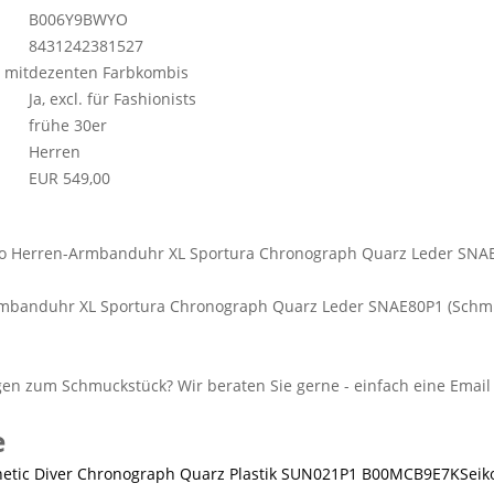
B006Y9BWYO
8431242381527
 mit
dezenten Farbkombis
Ja, excl. für Fashionists
frühe 30er
Herren
EUR 549,00
rmbanduhr XL Sportura Chronograph Quarz Leder SNAE80P1 (Schm
e
Seik