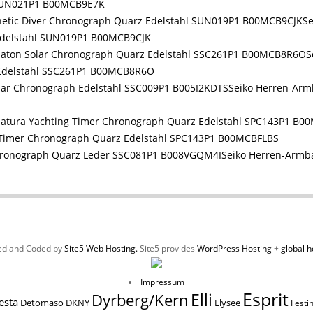
 SUN021P1 B00MCB9E7K
S
 Edelstahl SUN019P1 B00MCB9CJK
S
 Edelstahl SSC261P1 B00MCB8R6O
Seiko Herren-Arm
 Timer Chronograph Quarz Edelstahl SPC143P1 B00MCBFLBS
Seiko Herren-Armb
ed and Coded by
Site5 Web Hosting.
Site5 provides
WordPress Hosting
+
global h
Impressum
Esprit
Elli
Dyrberg/Kern
esta
Elysee
Detomaso
DKNY
Festi