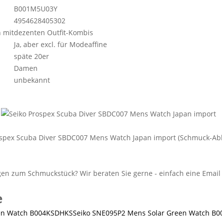
B001M5U03Y
4954628405302
 mit
dezenten Outfit-Kombis
Ja, aber excl. für Modeaffine
späte 20er
Damen
unbekannt
ospex Scuba Diver SBDC007 Mens Watch Japan import (Schmuck-Ab
e
Seiko SNE095P2 Mens Solar Green Watch B