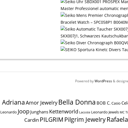
Master Professionel automatic me
Bracelet Watch – SPC058P1 B0040
SKX007J1, Schwarzes Kautschukba
Powered by
WordPress
& design
Bella Donna
Adriana
Amor Jewelry
BOB C.
Cel
Casio
Joop
Kettenworld
Junghans
Leonardo
Leonardo Jewels
MC T
Lacoste
Pilgrim Jewelry
Rafael
PILGRIM
Cardin