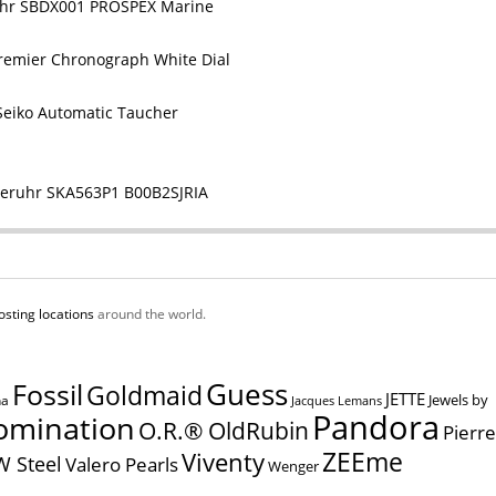
Uhr SBDX001 PROSPEX Marine
remier Chronograph White Dial
Seiko Automatic Taucher
heruhr SKA563P1 B00B2SJRIA
osting locations
around the world.
Guess
Fossil
Goldmaid
JETTE
Jewels by
na
Jacques Lemans
Pandora
omination
O.R.® OldRubin
Pierre
ZEEme
Viventy
W Steel
Valero Pearls
Wenger