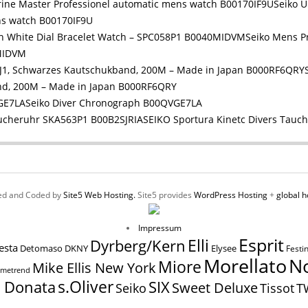
Seiko 
ns watch B00170IF9U
Seiko Mens P
MIDVM
nd, 200M – Made in Japan B000RF6QRY
Seiko Diver Chronograph B00QVGE7LA
SEIKO Sportura Kinetc Divers Tauc
ed and Coded by
Site5 Web Hosting.
Site5 provides
WordPress Hosting
+
global h
Impressum
Esprit
Elli
Dyrberg/Kern
esta
Elysee
Detomaso
DKNY
Festi
N
Morellato
Miore
Mike Ellis New York
imetrend
s.Oliver
SIX
a Donata
Sweet Deluxe
Tissot
Seiko
T