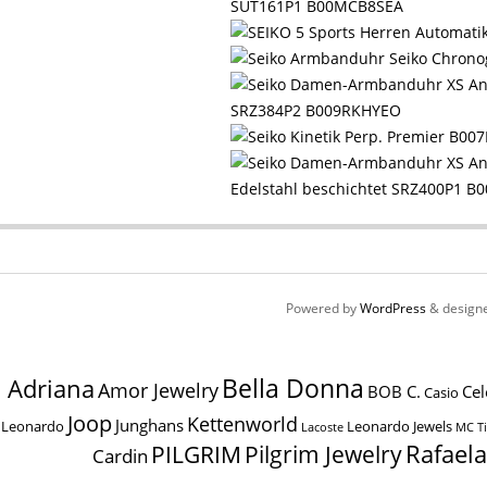
SUT161P1 B00MCB8SEA
SRZ384P2 B009RKHYEO
Edelstahl beschichtet SRZ400P1 B
Powered by
WordPress
& design
Bella Donna
Adriana
Amor Jewelry
BOB C.
Cel
Casio
Joop
Kettenworld
Junghans
Leonardo
Leonardo Jewels
MC T
Lacoste
Pilgrim Jewelry
Rafael
PILGRIM
Cardin