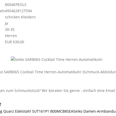
B004EPEOLS
els
4954628127594
schicken Kleidern
Ja
30-35
Herren
EUR 630,00
ko SARB065 Cocktail Time Herren-Automatikuhr (Schmuck-Abbildun
e
Seiko Damen-Armbanduh