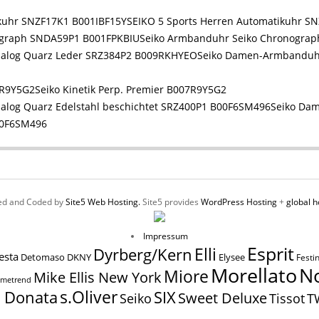
SEIKO 5 Sports Herren Automatikuhr S
Seiko Armbanduhr Seiko Chronogra
Seiko Damen-Armbanduhr
Seiko Kinetik Perp. Premier B007R9Y5G2
Seiko Da
00F6SM496
ed and Coded by
Site5 Web Hosting.
Site5 provides
WordPress Hosting
+
global h
Impressum
Esprit
Elli
Dyrberg/Kern
esta
Elysee
Detomaso
DKNY
Festi
N
Morellato
Miore
Mike Ellis New York
imetrend
s.Oliver
SIX
a Donata
Sweet Deluxe
Tissot
Seiko
T