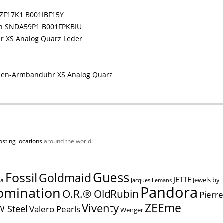
NZF17K1 B001IBF15Y
ph SNDA59P1 B001FPKBIU
 XS Analog Quarz Leder
men-Armbanduhr XS Analog Quarz
osting locations
around the world.
Guess
Fossil
Goldmaid
JETTE
Jewels by
na
Jacques Lemans
Pandora
omination
O.R.® OldRubin
Pierre
ZEEme
Viventy
W Steel
Valero Pearls
Wenger