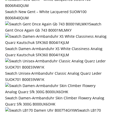
Swatch New Gent – White Lacquered SUOW100
B006R40QUM
Swatch
Gent Once Again Gb 743 B0001MLMKY
Swatch Damen-Armbanduhr XS White Classiness Analog
Quarz Kautschuk SFK360 B004I1KJLM
Swatch Unisex-Armbanduhr Classic Analog Quarz Leder
SUOK701 B00ES9VW1K
Swatch Damen-Armbanduhr Skin Climber Flowery Analog
Quarz Sfk 300G B000UX6OHK
Swatch LB170