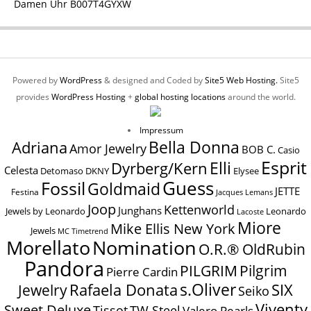
Damen Uhr B007T4GYXW
Powered by
WordPress
& designed and Coded by
Site5 Web Hosting.
Site5
provides
WordPress Hosting
+
global hosting locations
around the world.
Impressum
Bella Donna
Adriana
Amor Jewelry
BOB C.
Casio
Esprit
Elli
Dyrberg/Kern
Celesta
Elysee
Detomaso
DKNY
Guess
Fossil
Goldmaid
JETTE
Festina
Jacques Lemans
Joop
Kettenworld
Junghans
Jewels by Leonardo
Leonardo
Lacoste
Miore
Mike Ellis New York
Jewels
MC Timetrend
Nomination
Morellato
O.R.® OldRubin
Pandora
Pilgrim
PILGRIM
Pierre Cardin
s.Oliver
SIX
Jewelry
Rafaela Donata
Seiko
Viventy
Sweet Deluxe
Tissot
TW Steel
Valero Pearls