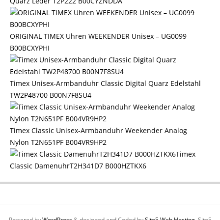
Quarz Leder T2P222 B00CYZNDDA
ORIGINAL TIMEX Uhren WEEKENDER Unisex – UG0099
B00BCXYPHI
Timex Unisex-Armbanduhr Classic Digital Quarz Edelstahl
TW2P48700 B00N7F8SU4
Timex Classic Unisex-Armbanduhr Weekender Analog
Nylon T2N651PF B004VR9HP2
Timex
Classic DamenuhrT2H341D7 B000HZTKX6
Powered by
WordPress
& designed and Coded by
Site5 Web Hosting.
Site5