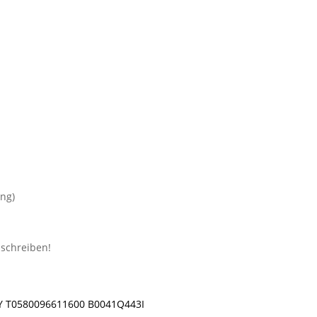
ng)
Y T0580096611600 B0041Q443I