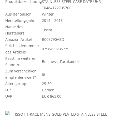
Produktbezeichnung
STAINLESS STEEL CASE DATE UHR
T0484172705706
Aus der Saison
Winter
Herstellungsjahr
2014 – 2015
Name des
Tissot
Herstellers
Amazon Artikel
B005790A5O
Strichcodenummer
0758499236775
des Artikels
Passt im weiteren
Business- Farbkombis
Sinne zu
Zum verschenken
Ja
empfehlenswert?
Altersgruppe
25-30
Für
Damen
UVP
EUR 863,00