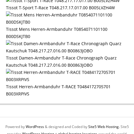
Tissot T-Sport T-Race T048.217.17.017.00 B005LVZH4W
Tissot Mens Herren-Armbanduhr T0854071101100
B00DSKJTB0
Tissot Damen-Armbanduhr T-Race Chronograph Quarz
Kautschuk T048.217.27.016.00 B00863JOBO
Tissot Herren-Armbanduhr T-RACE T0484172705701
B003XRPIVS
Powered by
WordPress
& designed and Coded by
Site5 Web Hosting.
Site5
provides
WordPress Hosting
+
global hosting locations
around the world.