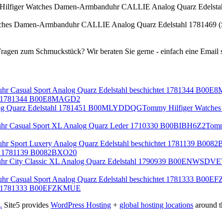
ches Damen-Armbanduhr CALLIE Analog Quarz Edelstahl 1781469 
htet 1781344 B00E8MAGD2
Tommy Hilfiger Watche
Tomm
tet 1781139 B0082BXO20
htet 1781333 B00EFZKMUE
.
Site5 provides
WordPress Hosting
+
global hosting locations
around t