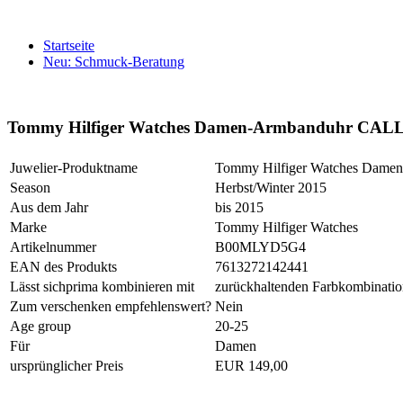
Startseite
Neu: Schmuck-Beratung
Tommy Hilfiger Watches Damen-Armbanduhr CALLI
Juwelier-Produktname
Tommy Hilfiger Watches Damen
Season
Herbst/Winter 2015
Aus dem Jahr
bis 2015
Marke
Tommy Hilfiger Watches
Artikelnummer
B00MLYD5G4
EAN des Produkts
7613272142441
Lässt sichprima kombinieren mit
zurückhaltenden Farbkombinati
Zum verschenken empfehlenswert?
Nein
Age group
20-25
Für
Damen
ursprünglicher Preis
EUR 149,00