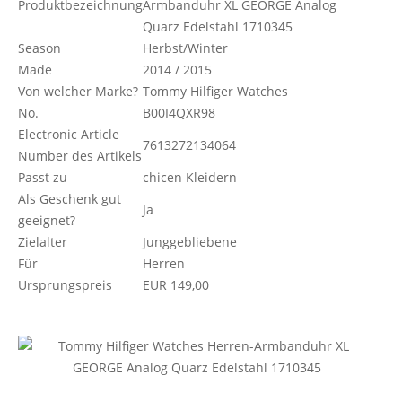
Produktbezeichnung
Armbanduhr XL GEORGE Analog
Quarz Edelstahl 1710345
Season
Herbst/Winter
Made
2014 / 2015
Von welcher Marke?
Tommy Hilfiger Watches
No.
B00I4QXR98
Electronic Article
7613272134064
Number des Artikels
Passt zu
chicen Kleidern
Als Geschenk gut
Ja
geeignet?
Zielalter
Junggebliebene
Für
Herren
Ursprungspreis
EUR 149,00