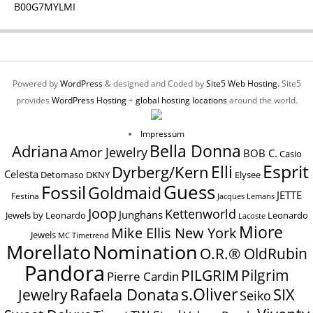
B00G7MYLMI
Powered by
WordPress
& designed and Coded by
Site5 Web Hosting.
Site5
provides
WordPress Hosting
+
global hosting locations
around the world.
Impressum
Bella Donna
Adriana
Amor Jewelry
BOB C.
Casio
Esprit
Elli
Dyrberg/Kern
Celesta
Elysee
Detomaso
DKNY
Guess
Fossil
Goldmaid
JETTE
Festina
Jacques Lemans
Joop
Kettenworld
Junghans
Jewels by Leonardo
Leonardo
Lacoste
Miore
Mike Ellis New York
Jewels
MC Timetrend
Nomination
Morellato
O.R.® OldRubin
Pandora
Pilgrim
PILGRIM
Pierre Cardin
s.Oliver
SIX
Jewelry
Rafaela Donata
Seiko