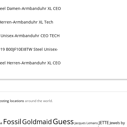
teel Damen-Armbanduhr XL CEO
Herren-Armbanduhr XL Tech
l Unisex-Armbanduhr CEO TECH
TW Steel Unisex-
teel Herren-Armbanduhr XL CEO
osting locations
around the world.
Guess
Fossil
Goldmaid
JETTE
Jewels by
na
Jacques Lemans