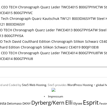
TW S
WCE4015 B00GTPYIVC
TW Steel 
121 B003DX6SIY
TW Stee
13 B00GTPYISA
ard Edition Chronograph Silikon Schwarz CE4019 B00JF10EI8
TW S
WCE4014 B00GTPYIU8
ed and Coded by
Site5 Web Hosting.
Site5 provides
WordPress Hosting
+
global h
Impressum
Esprit
Elli
Dyrberg/Kern
esta
Elysee
Detomaso
DKNY
Festi