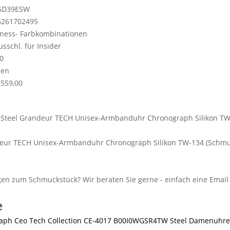
6D39ESW
6261702495
ness- Farbkombinationen
ausschl. für Insider
0
en
559,00
eur TECH Unisex-Armbanduhr Chronograph Silikon TW-134 (Schmu
e
TW Steel Damenuhre