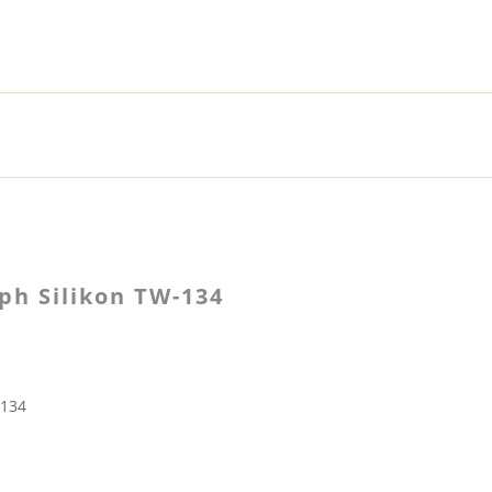
h Silikon TW-134
-134