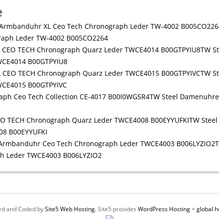
e
raph Leder TW-4002 B005CO2264
TW S
WCE4014 B00GTPYIU8
TW S
WCE4015 B00GTPYIVC
TW Steel Damenuhre
TW Stee
08 B00EYYUFKI
T
h Leder TWCE4003 B006LYZIO2
ed and Coded by
Site5 Web Hosting.
Site5 provides
WordPress Hosting
+
global h