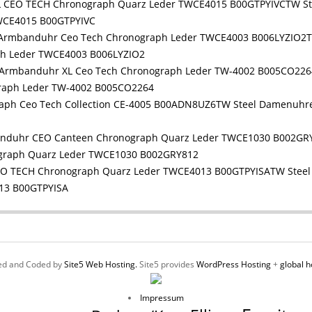
TW S
WCE4015 B00GTPYIVC
T
h Leder TWCE4003 B006LYZIO2
raph Leder TW-4002 B005CO2264
TW Steel Damenuhr
graph Quarz Leder TWCE1030 B002GRY812
TW Stee
13 B00GTPYISA
ed and Coded by
Site5 Web Hosting.
Site5 provides
WordPress Hosting
+
global h
Impressum