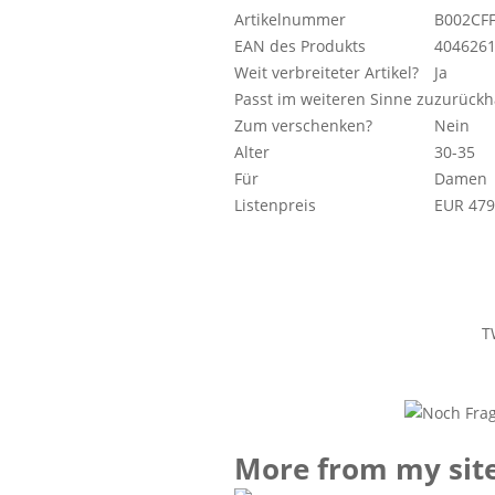
Artikelnummer
B002CF
EAN des Produkts
404626
Weit verbreiteter Artikel?
Ja
Passt im weiteren Sinne zu
zurückh
Zum verschenken?
Nein
Alter
30-35
Für
Damen
Listenpreis
EUR 479
T
More from my sit