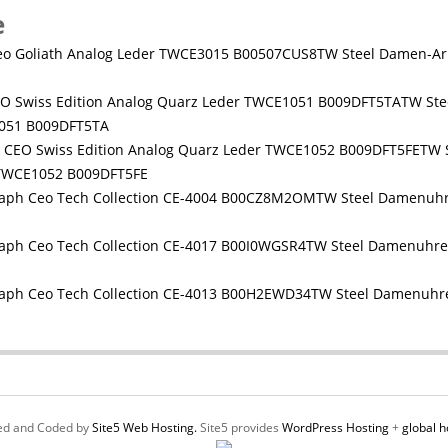
e
TW Steel Damen-Ar
TW Ste
1051 B009DFT5TA
TW 
r TWCE1052 B009DFT5FE
TW Steel Damenuhr
TW Steel Damenuhre
TW Steel Damenuhr
ed and Coded by
Site5 Web Hosting.
Site5 provides
WordPress Hosting
+
global h