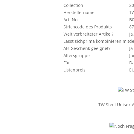
Collection
20
Herstellername
TW
Art. No.
B
Strichcode des Produkts
87
Weit verbreiteter Artikel?
Ja
Lässt sichprima kombinieren mit
de
Als Geschenk geeignet?
Ja
Altersgruppe
Ju
Für
D
Listenpreis
EU
TW Steel Unisex