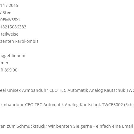
14 / 2015
 Steel
00EMV55XU
18215086383
, teilweise
zenten Farbkombis
nggebliebene
amen
R 899,00
-Armbanduhr CEO TEC Automatik Analog Kautschuk TWCE5002 (Sch