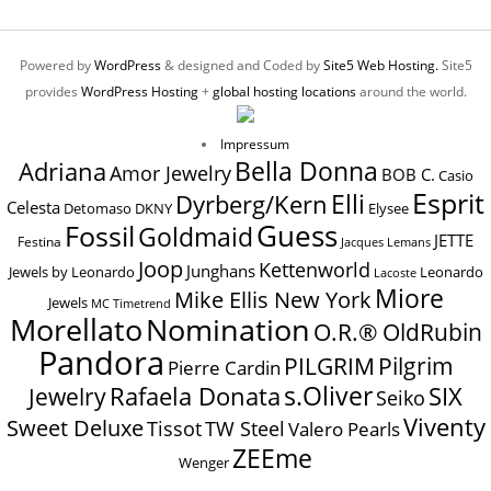
Powered by
WordPress
& designed and Coded by
Site5 Web Hosting.
Site5
provides
WordPress Hosting
+
global hosting locations
around the world.
Impressum
Bella Donna
Adriana
Amor Jewelry
BOB C.
Casio
Esprit
Elli
Dyrberg/Kern
Celesta
Elysee
Detomaso
DKNY
Guess
Fossil
Goldmaid
JETTE
Festina
Jacques Lemans
Joop
Kettenworld
Junghans
Jewels by Leonardo
Leonardo
Lacoste
Miore
Mike Ellis New York
Jewels
MC Timetrend
Nomination
Morellato
O.R.® OldRubin
Pandora
Pilgrim
PILGRIM
Pierre Cardin
s.Oliver
SIX
Jewelry
Rafaela Donata
Seiko
Viventy
Sweet Deluxe
Tissot
TW Steel
Valero Pearls
ZEEme
Wenger