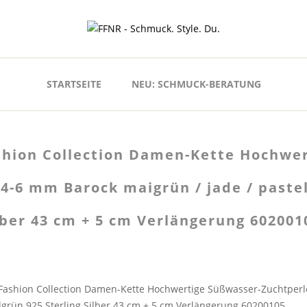
STARTSEITE
NEU: SCHMUCK-BERATUNG
shion Collection Damen-Kette Hochwe
 4-6 mm Barock maigrün / jade / pastel
lber 43 cm + 5 cm Verlängerung 602001
 Fashion Collection Damen-Kette Hochwertige Süßwasser-Zuchtperl
ellgrün 925 Sterling Silber 43 cm + 5 cm Verlängerung 60200105