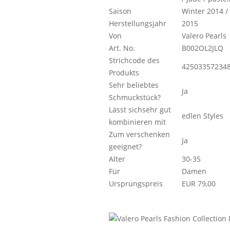
Saison
Winter 2014 /
Herstellungsjahr
2015
Von
Valero Pearls
Art. No.
B002OL2JLQ
Strichcode des
42503357234
Produkts
Sehr beliebtes
Ja
Schmuckstück?
Lässt sichsehr gut
edlen Styles
kombinieren mit
Zum verschenken
Ja
geeignet?
Alter
30-35
Für
Damen
Ursprungspreis
EUR 79,00