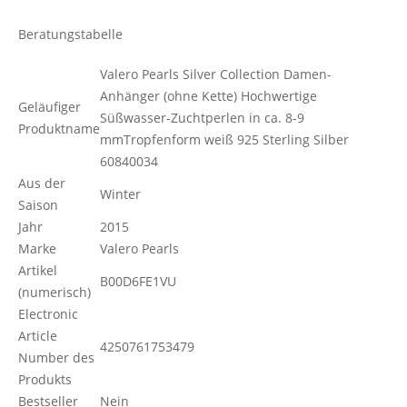
Beratungstabelle
Valero Pearls Silver Collection Damen-
Anhänger (ohne Kette) Hochwertige
Geläufiger
Süßwasser-Zuchtperlen in ca. 8-9
Produktname
mmTropfenform weiß 925 Sterling Silber
60840034
Aus der
Winter
Saison
Jahr
2015
Marke
Valero Pearls
Artikel
B00D6FE1VU
(numerisch)
Electronic
Article
4250761753479
Number des
Produkts
Bestseller
Nein