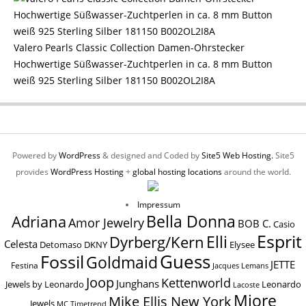
Valero Pearls Classic Collection Damen-Ohrstecker
Hochwertige Süßwasser-Zuchtperlen in ca. 8 mm Button
weiß 925 Sterling Silber 181150 B002OL2I8A
Powered by
WordPress
& designed and Coded by
Site5 Web Hosting.
Site5
provides
WordPress Hosting
+
global hosting locations
around the world.
Impressum
Bella Donna
Adriana
Amor Jewelry
BOB C.
Casio
Esprit
Elli
Dyrberg/Kern
Celesta
Elysee
Detomaso
DKNY
Guess
Fossil
Goldmaid
JETTE
Festina
Jacques Lemans
Joop
Kettenworld
Junghans
Jewels by Leonardo
Leonardo
Lacoste
Miore
Mike Ellis New York
Jewels
MC Timetrend