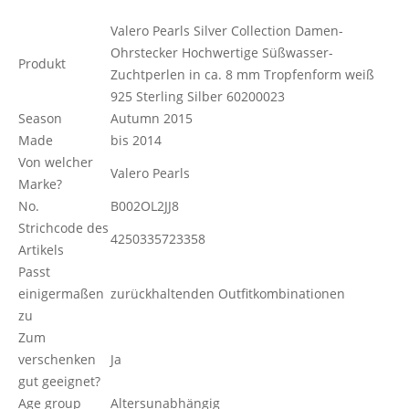
Valero Pearls Silver Collection Damen-
Ohrstecker Hochwertige Süßwasser-
Produkt
Zuchtperlen in ca. 8 mm Tropfenform weiß
925 Sterling Silber 60200023
Season
Autumn 2015
Made
bis 2014
Von welcher
Valero Pearls
Marke?
No.
B002OL2JJ8
Strichcode des
4250335723358
Artikels
Passt
einigermaßen
zurückhaltenden Outfitkombinationen
zu
Zum
verschenken
Ja
gut geeignet?
Age group
Altersunabhängig