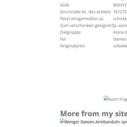
ASIN
B003Y
Strichcode-Nr. des Artikels
761275
Passt einigermaßen zu
schick
Zum verschenken geeignet?
Ja, aus
Zielgruppe
Keine d
Für
Damen
Originalpreis
unbeka
More from my sit