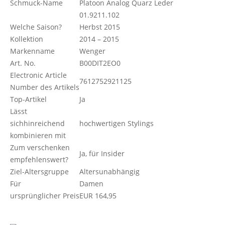
Schmuck-Name
Platoon Analog Quarz Leder
01.9211.102
Welche Saison?
Herbst 2015
Kollektion
2014 – 2015
Markenname
Wenger
Art. No.
B00DIT2EO0
Electronic Article
7612752921125
Number des Artikels
Top-Artikel
Ja
Lässt
sichhinreichend
hochwertigen Stylings
kombinieren mit
Zum verschenken
Ja, für Insider
empfehlenswert?
Ziel-Altersgruppe
Altersunabhängig
Für
Damen
ursprünglicher Preis
EUR 164,95