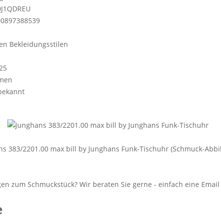
0J1QDREU
00897388539
en Bekleidungsstilen
25
men
bekannt
s 383/2201.00 max bill by Junghans Funk-Tischuhr (Schmuck-Abbi
e