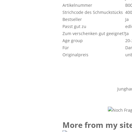
Artikelnummer
B0
Strichcode des Schmuckstücks
40
Bestseller
Ja
Passt gut zu
edl
Zum verschenken gut geeignet?
Ja
Age group
20-
Für
Da
Originalpreis
un
Junghan
More from my sit