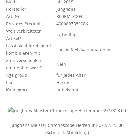
Made
bis 2015
Hersteller
Junghans
Art. No.
B00BMTGXE0
EAN des Produkts
4000897389086
Weit verbreiteter
Ja, bedingt
Artikel?
Lässt sichhinreichend
chicen Stylekombinationen
kombinieren mit
Zum verschenken
Nein
empfehlenswert?
Age group
für jedes Alter
Für
Herren
Katalogpreis
unbekannt
Junghans Meister Chronoscope Herrenuhr 027/7323.00
(Schmuck-Abbildung)