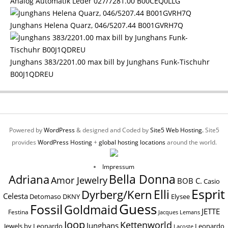
Analog Automatik Leder 027/7281.00 B00CEQ0LLG
Junghans Helena Quarz, 046/5207.44 B001GVRH7Q
Junghans 383/2201.00 max bill by Junghans Funk-Tischuhr
B00J1QDREU
Powered by
WordPress
& designed and Coded by
Site5 Web Hosting.
Site5
provides
WordPress Hosting
+
global hosting locations
around the world.
Impressum
Bella Donna
Adriana
Amor Jewelry
BOB C.
Casio
Esprit
Elli
Dyrberg/Kern
Celesta
Elysee
Detomaso
DKNY
Guess
Fossil
Goldmaid
JETTE
Festina
Jacques Lemans
Joop
Kettenworld
Junghans
Jewels by Leonardo
Leonardo
Lacoste