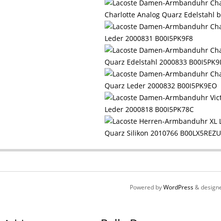
Charlotte Analog Quarz Edelstahl 
Leder 2000831 B00I5PK9F8
Quarz Edelstahl 2000833 B00I5PK9
Quarz Leder 2000832 B00I5PK9EO
Leder 2000818 B00I5PK78C
Quarz Silikon 2010766 B00LX5REZU
Powered by
WordPress
& design