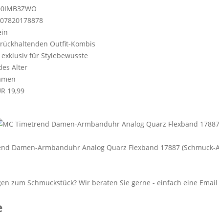
00IMB3ZWO
07820178878
in
rückhaltenden Outfit-Kombis
, exklusiv für Stylebewusste
des Alter
amen
R 19,99
end Damen-Armbanduhr Analog Quarz Flexband 17887 (Schmuck-A
e