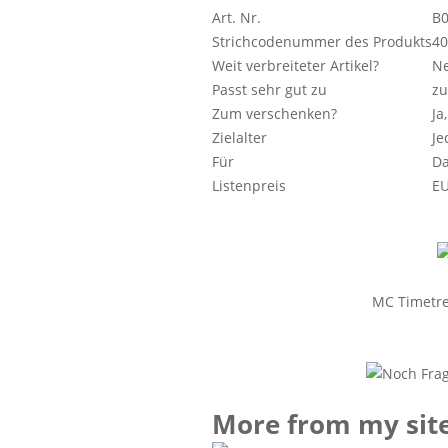
Art. Nr.
B
Strichcodenummer des Produkts
40
Weit verbreiteter Artikel?
Ne
Passt sehr gut zu
zu
Zum verschenken?
Ja
Zielalter
Je
Für
D
Listenpreis
EU
MC Timetr
More from my sit