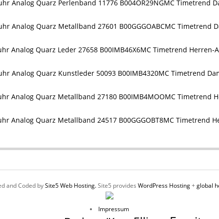
MC Timetrend D
MC Timetrend 
MC Timetrend Herren-
MC Timetrend Da
MC Timetrend H
MC Timetrend H
ed and Coded by
Site5 Web Hosting.
Site5 provides
WordPress Hosting
+
global h
Impressum