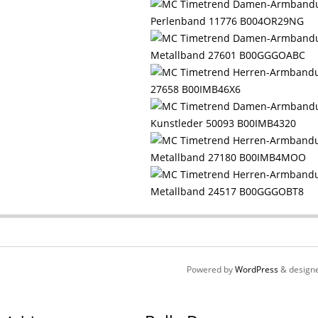
Perlenband 11776 B004OR29NG
Metallband 27601 B00GGGOABC
27658 B00IMB46X6
Kunstleder 50093 B00IMB4320
Metallband 27180 B00IMB4MOO
Metallband 24517 B00GGGOBT8
Powered by
WordPress
& design