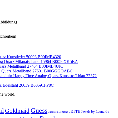
bbildung)
arz Kunstleder 50093 B00IMB4320
og Quarz Milanaiseband 15964 B0056XK5BA
uarz Metallband 27464 B00IMB4UIC
g Quarz Metallband 27601 B00GGGOABC
nduhr Happy Time Analog Quarz Kunststoff blau 27372
z Edelstahl 26639 B00591FP8C
he world.
Guess
il
Goldmaid
JETTE
Jewels by Leonardo
Jacques Lemans