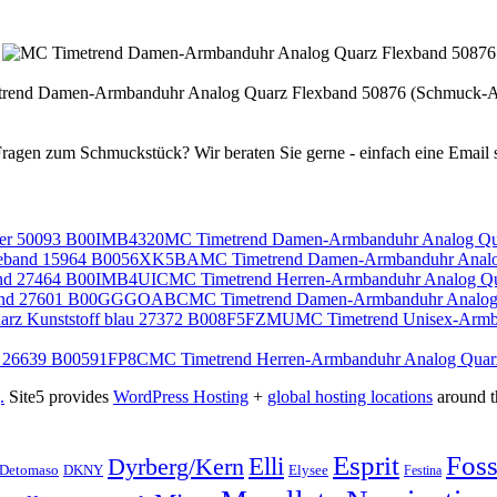
rend Damen-Armbanduhr Analog Quarz Flexband 50876 (Schmuck-A
MC Timetrend Damen-Armbanduhr Analog Qu
MC Timetrend Damen-Armbanduhr Anal
MC Timetrend Herren-Armbanduhr Analog Q
MC Timetrend Damen-Armbanduhr Analo
MC Timetrend Unisex-Armba
MC Timetrend Herren-Armbanduhr Analog Quar
.
Site5 provides
WordPress Hosting
+
global hosting locations
around t
Esprit
Foss
Elli
Dyrberg/Kern
Elysee
Detomaso
DKNY
Festina