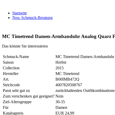
Startseite
Neu: Schmuck-Beratung
MC Timetrend Damen-Armbanduhr Analog Quarz F
Das könnte Sie interessieren
Schmuck-Name
MC Timetrend Damen-Armbanduhr 
Saison
Herbst
Collection
2015
Hersteller
MC Timetrend
Art.
B00IMB472Q
Strichcode
4007820508767
Passt sehr gut zu
zurückhaltenden Outfitkombination
Zum verschenken gut geeignet?
Nein
Ziel-Altersgruppe
30-35
Für
Damen
Katalogpreis
EUR 24,99