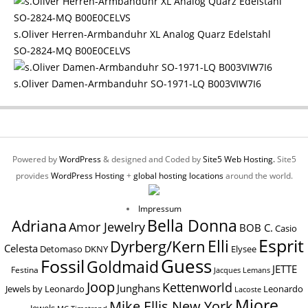
s.Oliver Herren-Armbanduhr XL Analog Quarz Edelstahl
SO-2824-MQ B00E0CELVS
s.Oliver Damen-Armbanduhr SO-1971-LQ B003VIW7I6
Powered by
WordPress
& designed and Coded by
Site5 Web Hosting.
Site5
provides
WordPress Hosting
+
global hosting locations
around the world.
Impressum
Bella Donna
Adriana
Amor Jewelry
BOB C.
Casio
Esprit
Elli
Dyrberg/Kern
Celesta
Elysee
Detomaso
DKNY
Guess
Fossil
Goldmaid
JETTE
Festina
Jacques Lemans
Joop
Kettenworld
Junghans
Jewels by Leonardo
Leonardo
Lacoste
Miore
Mike Ellis New York